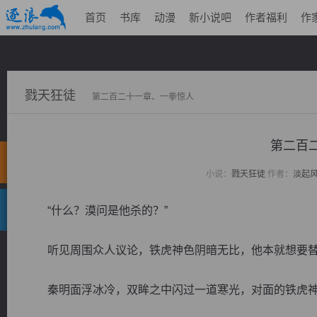
首页
书库
动漫
新小说吧
作者福利
作
戮天狂徒
第二百二十一章、一拳惊人
第二百
小说：
戮天狂徒
作者：
淡起
“什么？漠问是他杀的？”
听见周围众人议论，铁虎神色阴暗无比，他本就想要替
秦明面浮冰冷，双眸之中闪过一道寒光，对面的铁虎神