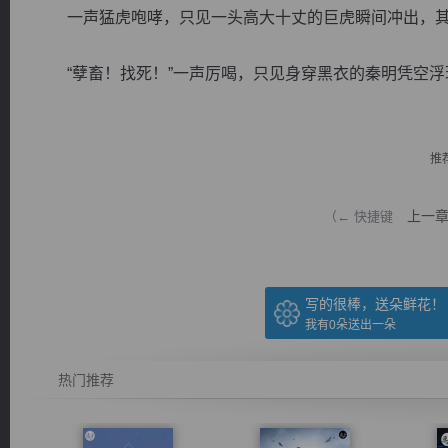
一声猛虎咆哮，只见一头高大十丈的巨虎瞬间冲出，其
“孽畜！找死！”一声厉喝，只见身穿黑衣的秦明凭空浮现
逐浪小说
推
上一
（← 快捷键
写的很棒，送朵鲜花！
我有
0
朵送出一朵
热门推荐