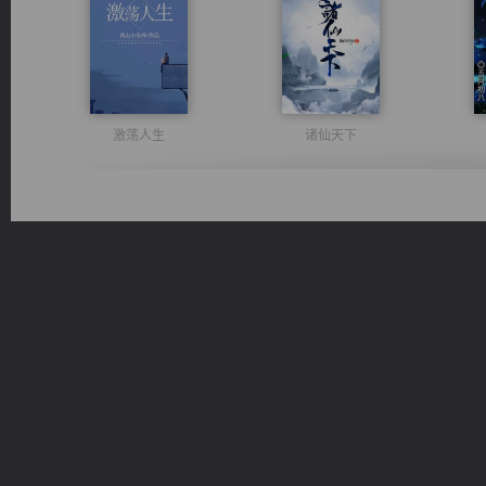
激荡人生
诸仙天下
风前欲劝春光住
无敌从不死开始