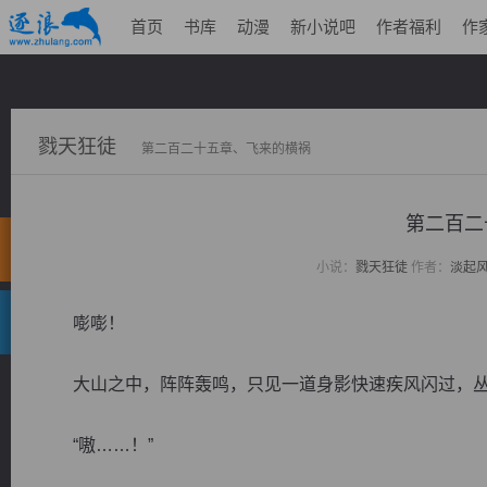
首页
书库
动漫
新小说吧
作者福利
作
戮天狂徒
第二百二十五章、飞来的横祸
第二百二
小说：
戮天狂徒
作者：
淡起
嘭嘭！
大山之中，阵阵轰鸣，只见一道身影快速疾风闪过，丛
“嗷……！”