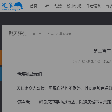
首页
书库
动漫
新小说吧
作者福利
作
戮天狂徒
第二百三十四章、石昊的强大
第二百三
小说：
戮天狂徒
作者：
淡起
“我要挑战你们！”
天仙宗众人公愤，屠琨自然也不例外，其此刻脸色通红
“还有我！！”听见屠琨要挑战蛮族，陆通居然不甘示弱