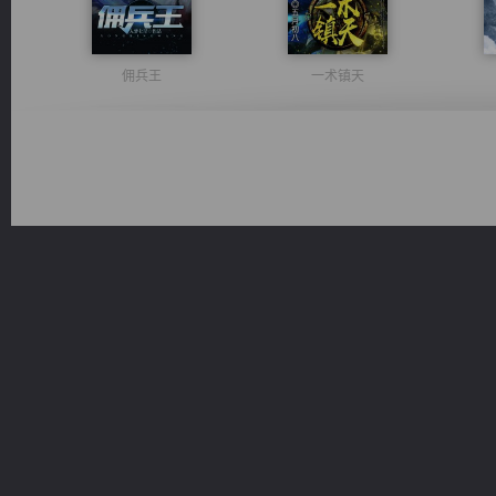
佣兵王
一术镇天
维和先锋
绝世狂尊
军魂永铸
光明神印