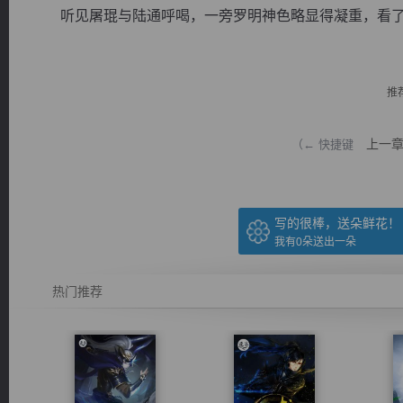
听见屠琨与陆通呼喝，一旁罗明神色略显得凝重，看了看屠
推
逐浪小说
上一
（← 快捷键
写的很棒，送朵鲜花！
我有
0
朵送出一朵
热门推荐