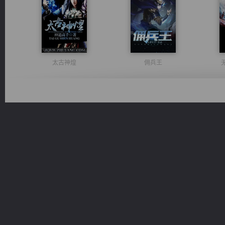
太古神煌
佣兵王
光明神印
豪门战神：我既王（又名战神归来不败神婿修罗战神）