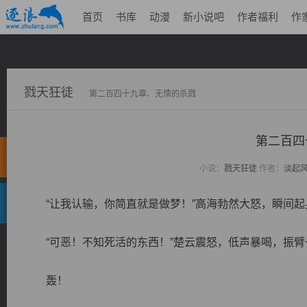
首页
书库
动漫
新小说吧
作者福利
作
戮天狂徒
第二百四十九章、无情的杀戮
第二百四
小说：
戮天狂徒
作者：
淡起
“让我认输，你简直就是做梦！”高海勃然大怒，瞬间起
“可恶！不知死活的东西！”楚云震怒，低声暴喝，振臂
轰！