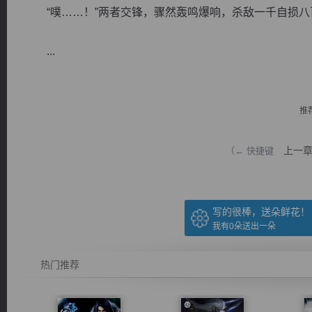
“噗……！”两者交锋，骤然轰鸣爆响，杀敌一千自损八
...
逐浪小说
推
上一
（← 快捷键
写的很棒，送朵鲜花！
我有
0
朵送出一朵
热门推荐