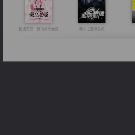
桃运无双：我的极品老婆
都市之至尊君侯
一术镇天
心铸天途