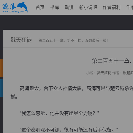
首页
书库
动漫
新小说吧
作者福利
作
戮天狂徒
第二百五十一章、势不可挡，五强最后一战！
第二百五十一章
小说：
戮天狂徒
作者：
淡起
高海毙命，台下众人神情大震，高海可是与楚云厮杀许
撼。
“我怎么感觉，他并没有出尽全力呢？”
“这个秦明深不可测，很有可能还有后手保留。”