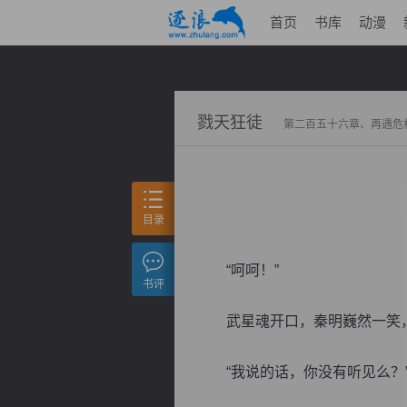
首页
书库
动漫
戮天狂徒
第二百五十六章、再遇危
目录
“呵呵！”
书评
武星魂开口，秦明巍然一笑，
“我说的话，你没有听见么？”