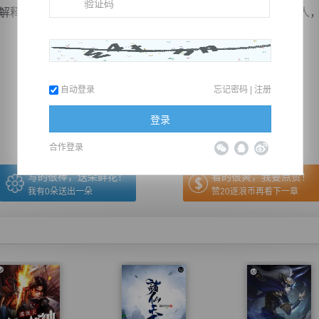
释！”秦明淡然开口回应，而今宫殿内部只有他与武星魂二人，没
推荐在手机上阅读本书
自动登录
忘记密码
|
注册
上一章
回目录
下一章
（← 快捷键
快捷键→）
登录
合作登录
写的很棒，送朵鲜花！
看的很爽，我要点赞！
我有
0
朵送出一朵
赞20逐浪币再看下一章