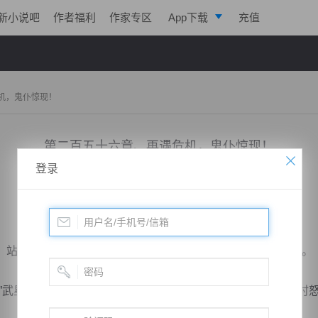
新小说吧
作者福利
作家专区
App下载
充值
逐浪小说
写作助手
机，鬼仆惊现！
第二百五十六章、再遇危机，鬼仆惊现！
登录
小说：
戮天狂徒
作者：
淡起风云
更新时间：2018-04-23 19:00 字数：3108
站起身来，踱步来到殿堂中央，面浮平静与上方武星魂对视。
武星魂眉头一皱，见到秦明那副满不在意的模样，其心中顿时