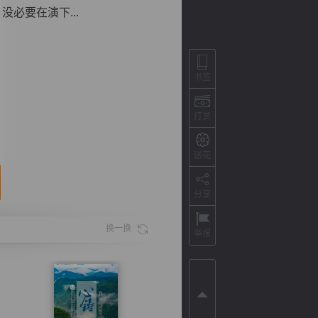
必要在演下...
书签
打赏
送花
分享
背
字
宽
滚
换一换
举报