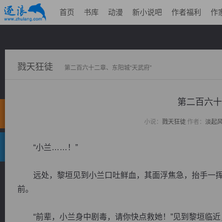
首页
书库
动漫
新小说吧
作者福利
作
戮天狂徒
第二百六十二章、东阳城“天武府”
第二百六十
小说：
戮天狂徒
作者：
淡起
“小兰……！”
远处，黎垣见到小兰口吐鲜血，其面浮焦急，抬手一挥
前。
“前辈，小兰身中剧毒，请你快点救她！”见到黎垣临近