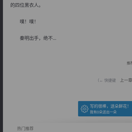
的四位黑衣人。
噗！噗！
秦明出手，绝不...
逐浪小说
推
上一
（← 快捷键
写的很棒，送朵鲜花！
我有
0
朵送出一朵
热门推荐