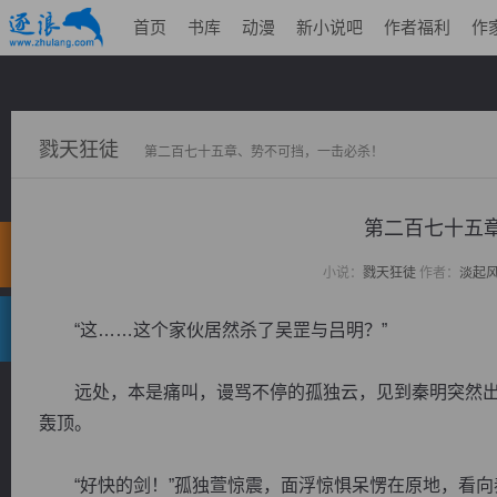
首页
书库
动漫
新小说吧
作者福利
作
戮天狂徒
第二百七十五章、势不可挡，一击必杀！
第二百七十五
小说：
戮天狂徒
作者：
淡起
“这……这个家伙居然杀了吴罡与吕明？”
远处，本是痛叫，谩骂不停的孤独云，见到秦明突然出
轰顶。
“好快的剑！”孤独萱惊震，面浮惊惧呆愣在原地，看向