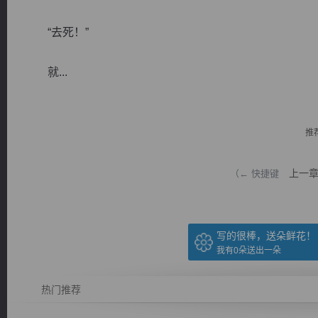
“去死！”
就...
逐浪小说
推
上一
（← 快捷键
写的很棒，送朵鲜花！
我有
0
朵送出一朵
热门推荐