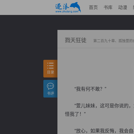
首页
书库
动漫
戮天狂徒
第二百九十章、孤独萱的
目录
“我有何不敢？”
书评
“萱儿妹妹，这可是你说的，如
怪我了！”
“放心，如果我反悔，我会自尽