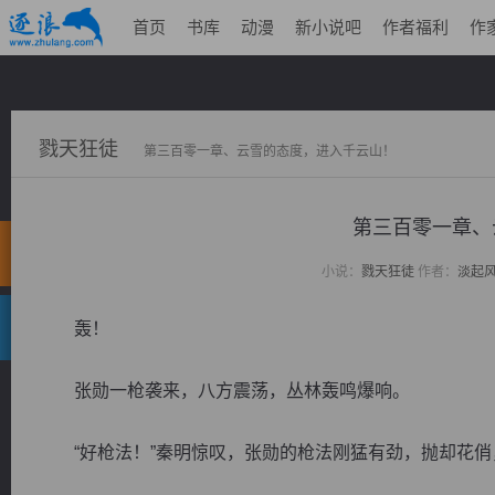
首页
书库
动漫
新小说吧
作者福利
作
戮天狂徒
第三百零一章、云雪的态度，进入千云山！
第三百零一章、
小说：
戮天狂徒
作者：
淡起
轰！
张勋一枪袭来，八方震荡，丛林轰鸣爆响。
“好枪法！”秦明惊叹，张勋的枪法刚猛有劲，抛却花俏