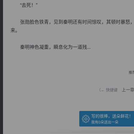
“去死！”
张勋脸色铁青，见到秦明还有时间惊叹，其顿时暴怒，
来。
逐浪小说
秦明神色凝重，瞬息化为一道残...
推
上一
（← 快捷键
写的很棒，送朵鲜花！
我有
0
朵送出一朵