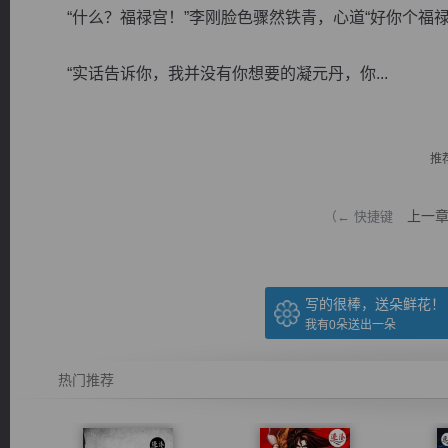
“什么？福禄宫！”李刚脸色骤然铁青，心道“好你个福禄
“实话告诉你，我并没有你想要的凝元丹，你...
逐浪小说
推
上一
（← 快捷键
写的很棒，送朵鲜花！
我有
0
朵送出一朵
热门推荐