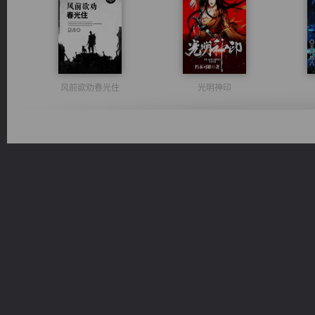
风前欲劝春光住
光明神印
军魂永铸
无敌从不死开始