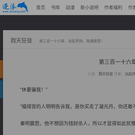
首页
书库
动漫
新小说吧
作者福利
作
戮天狂徒
第三百一十六章、自投罗网，再遇傲雪！
第三百一十六
小说：
戮天狂徒
作者：
淡起
“休要骗我！”
“福禄宫的人明明告诉我，是你买走了凝元丹，你还敢不
秦明震怒，他不想因为钱财杀人，所以才显得如此犹豫