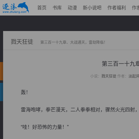
首页
书库
动漫
新小说吧
作者福利
作
戮天狂徒
第三百一十九章、大战通天，雷劫降临！
第三百一十九
小说：
戮天狂徒
作者：
淡起
轰！
雷海咆哮，拳芒漫天，二人拳拳相对，骤然火光四射，
“哇！好恐怖的力量！”