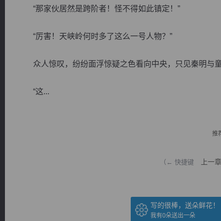
“那家伙居然是跨阶者！怪不得如此镇定！”
“厉害！天峡岭何时多了这么一号人物？”
众人惊叹，纷纷面浮惊疑之色看向中央，只见秦明与童
逐浪小说
“这...
推
上一
（← 快捷键
写的很棒，送朵鲜花！
我有
0
朵送出一朵