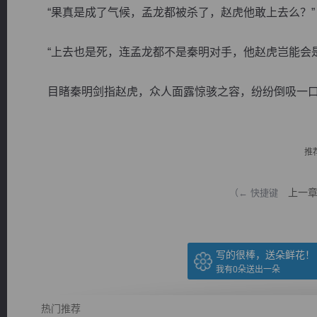
“果真是成了气候，孟龙都被杀了，赵虎他敢上去么？”
“上去也是死，连孟龙都不是秦明对手，他赵虎岂能会是
目睹秦明剑指赵虎，众人面露惊骇之容，纷纷倒吸一口冷
逐浪小说
推
上一
（← 快捷键
写的很棒，送朵鲜花！
我有
0
朵送出一朵
热门推荐