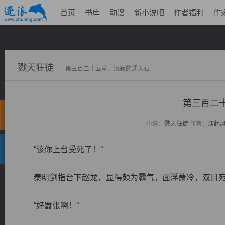
首页
书库
动漫
新小说吧
作者福利
作
戮天狂徒
第三百二十五章、沉寂的通天石
第三百二
小说：
戮天狂徒
作者：
淡起
“该你上台受死了！”
秦明剑指台下赵龙，显得颇为霸气，面浮萧冷，双目宛
“好嚣张啊！”