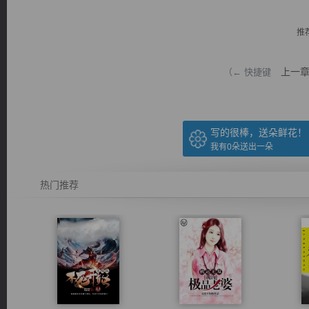
推
上一
（← 快捷键
逐浪小说
写的很棒，送朵鲜花！
我有
0
朵送出一朵
热门推荐