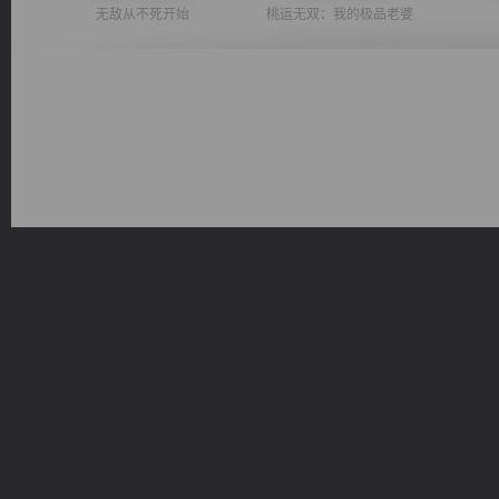
无敌从不死开始
桃运无双：我的极品老婆
都市之至尊君侯
一术镇天
太古神煌
佣兵王