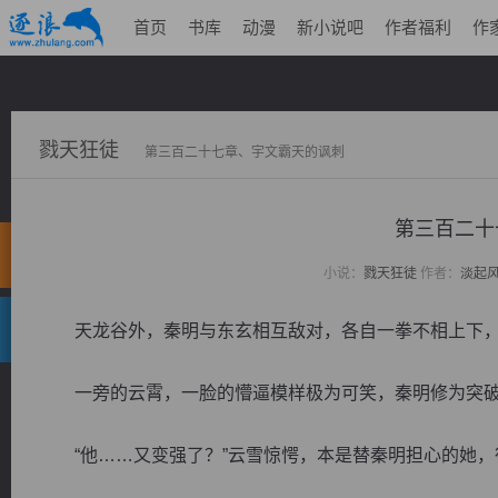
首页
书库
动漫
新小说吧
作者福利
作
戮天狂徒
第三百二十七章、宇文霸天的讽刺
第三百二十
小说：
戮天狂徒
作者：
淡起
天龙谷外，秦明与东玄相互敌对，各自一拳不相上下，
一旁的云霄，一脸的懵逼模样极为可笑，秦明修为突破
“他……又变强了？”云雪惊愕，本是替秦明担心的她，待