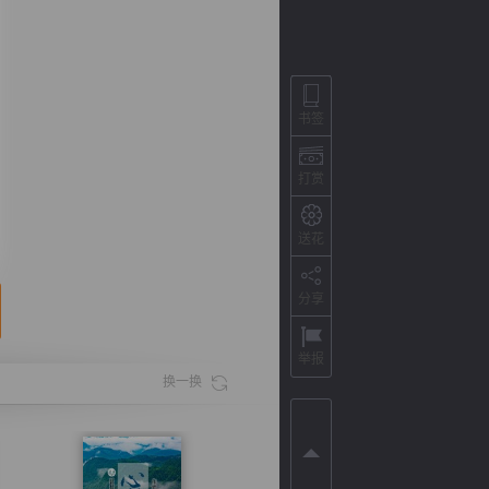
书签
打赏
送花
分享
背
字
宽
滚
举报
换一换