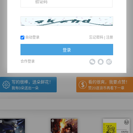
自动登录
忘记密码
|
注册
推荐在手机上阅读本书
登录
上一章
回目录
下一章
（← 快捷键
快捷键→）
合作登录
写的很棒，送朵鲜花！
看的很爽，我要点赞！
我有
0
朵送出一朵
赞20逐浪币再看下一章