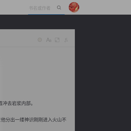
立即登录
霞冲去岩浆内部。
在他分出一缕神识刚刚进入火山不