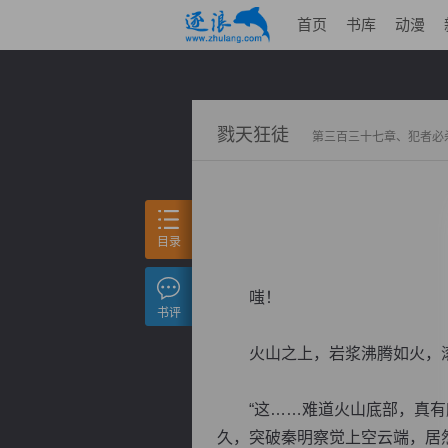
首页
书库
动漫
戮天狂徒
第三百三十七章、犯者必
目录
嗤！
书评
火山之上，岩浆沸腾如火，滚
“这……难道火山底部，真有麟
久，突破秦明察觉上空云端，居