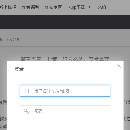
新小说吧
作者福利
作家专区
App下载
充值
逐浪小说
写作助手
杀，突发异变
第三百三十七章、犯者必杀，突发异变
登录
小说：
戮天狂徒
作者：
淡起风云
更新时间：2018-05-13 17:00 字数：3038
烫的热浪扑面而来，麟炎裂刃飘浮在火山之上，垂落一缕缕红
炎裂刃所要的东西？”秦明眉头一皱，神色有些怪异，然而就
然浮现三道身影，快速朝这边而来。