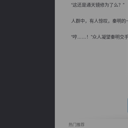
“这还是通天镜修为了么？”
人群中，有人惊叹，秦明的一
“哼……！”众人凝望秦明交手之
逐浪小说
热门推荐