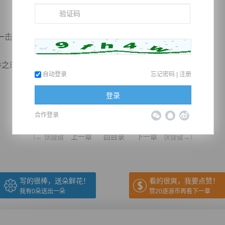
击让人极为震撼，居然不输阴元境丝毫。
时，突然一声闷哼...
自动登录
忘记密码
|
注册
登录
推荐在手机上阅读本书
合作登录
上一章
回目录
下一章
（← 快捷键
快捷键→）
写的很棒，送朵鲜花！
看的很爽，我要点赞！
我有
0
朵送出一朵
赞20逐浪币再看下一章