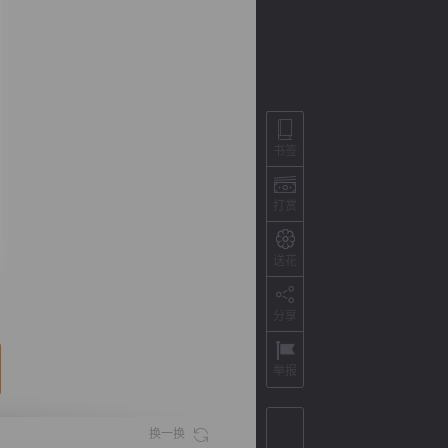
书签
打赏
送花
背
字
宽
滚
分享
举报
换一换