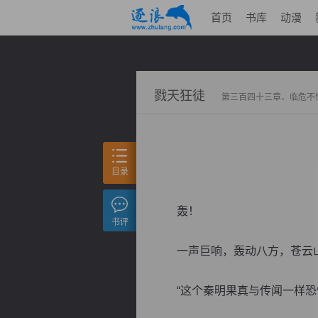
首页
书库
动漫
戮天狂徒
第三百四十三章、临危不
目录
轰！
书评
一声巨响，轰动八方，苍云山
“这个秦明果真与传闻一样恐