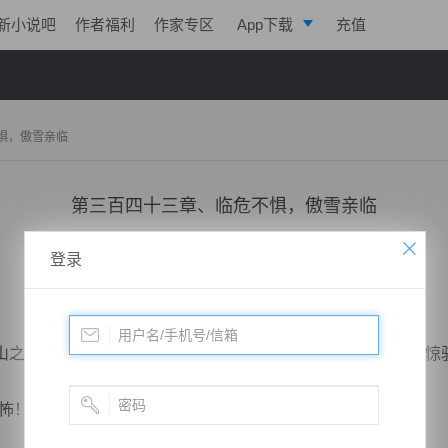
新小说吧
作者福利
作家专区
App下载
充值
逐浪小说
写作助手
惧，傲雪亲临
第三百四十三章、临危不惧，傲雪亲临
小说：
戮天狂徒
作者：
淡起风云
更新时间：2018-05-15 11:00 字数：3013
登录
之上，狂风呼啸，云层翻卷开来，惊震众人肃然起立，面浮惊
怖！”