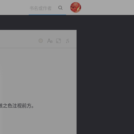
立即登录
骇之色注视前方。