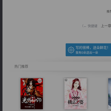
推
上一
（← 快捷键
逐浪小说
写的很棒，送朵鲜花！
我有
0
朵送出一朵
热门推荐