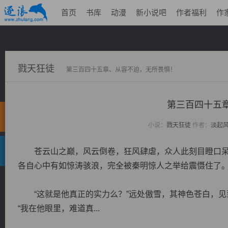
首页
书库
动漫
新小说吧
作者福利
作
戮天狂徒
第三百四十五章、从容不迫，无所畏惧！
第三百四十五
小说：
戮天狂徒
作者：
淡起
苍云山之巅，风云倒卷，狂风肆虐，众人此刻目瞪口呆
各自心中有如惊涛骇浪，完全被秦明惊人之举给震慑住了
“这就是他真正的实力么？”远处傲雪，其神色苍白，见
“我在他眼里，难道真...