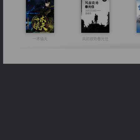
一术镇天
风前欲劝春光住
桃运无双：我的极品老婆
诸仙天下