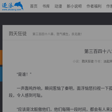
首页
书库
动漫
新小说吧
作者福利
作
戮天狂徒
第三百四十八章、怒气横生，杀无赦！
第三百四十八
小说：
戮天狂徒
作者：
淡起
“是谁！”
一声轰鸣炸响，瞬间惹恼了秦明，面浮恼怒扫视一下孤
段，令人感到可耻。
“应该是沈毅傲他们，他们每隔一段时间，都会有人来这