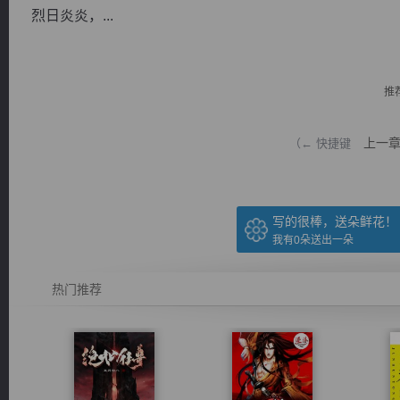
烈日炎炎，...
推
逐浪小说
上一
（← 快捷键
写的很棒，送朵鲜花！
我有
0
朵送出一朵
热门推荐