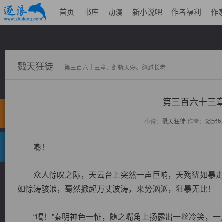
首页
书库
动漫
新小说吧
作者福利
作
戮天狂徒
第三百六十三章、剑斩天殇、怒怼长老！
第三百六十三
小说：
戮天狂徒
作者：
淡起
嘭！
众人惊叹之际，天云台上突然一声巨响，天殇犹如暴走
如惊涛骇浪，蓦然掀起万丈波涛，来势汹汹，狂暴无比！
“喝！”秦明神色一怔，随之嘴角上扬露出一丝冷笑，一