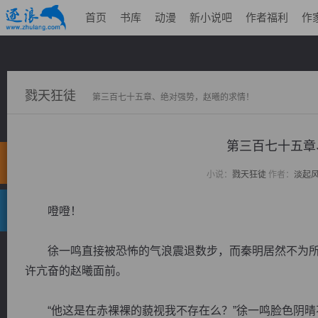
首页
书库
动漫
新小说吧
作者福利
作
戮天狂徒
第三百七十五章、绝对强势，赵曦的求情！
第三百七十五章
小说：
戮天狂徒
作者：
淡起
噔噔！
徐一鸣直接被恐怖的气浪震退数步，而秦明居然不为所
许亢奋的赵曦面前。
“他这是在赤裸裸的藐视我不存在么？”徐一鸣脸色阴晴