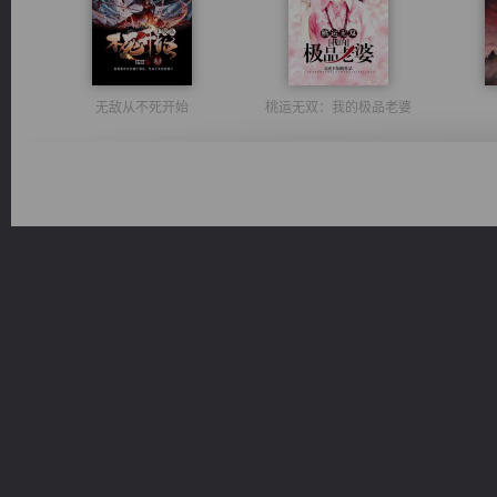
无敌从不死开始
桃运无双：我的极品老婆
心铸天途
光明神印