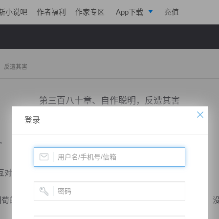
新小说吧
作者福利
作家专区
App下载
充值
逐浪小说
写作助手
，反遭其害
第三百八十章、自作聪明，反遭其害
登录
小说：
戮天狂徒
作者：
淡起风云
更新时间：2018-05-26 17:00 字数：3062
”
对视，却无人上前回答，这却让他有些不耐烦。
荀的表情以让他们察觉到杀意，然而就在众人依然守口如瓶，