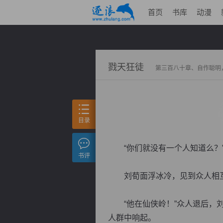
首页
书库
动漫
戮天狂徒
第三百八十章、自作聪明
目录
“你们就没有一个人知道么？
书评
刘荀面浮冰冷，见到众人相互
“他在仙侠岭！”众人退后，刘
人群中响起。