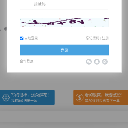
我不把他...
自动登录
忘记密码
|
注册
登录
推荐在手机上阅读本书
合作登录
上一章
回目录
下一章
（← 快捷键
快捷键→）
写的很棒，送朵鲜花！
看的很爽，我要点赞！
我有
0
朵送出一朵
赞20逐浪币再看下一章