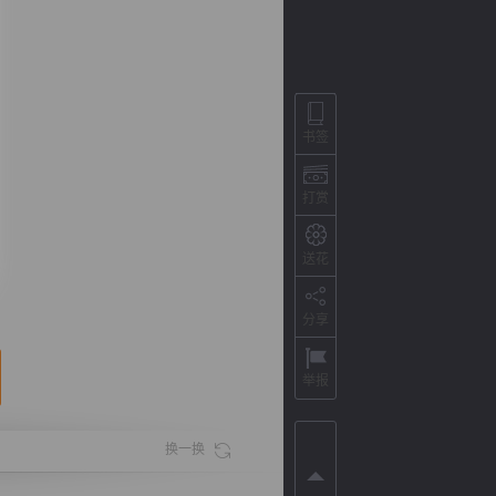
书签
打赏
送花
背
字
宽
滚
分享
举报
换一换