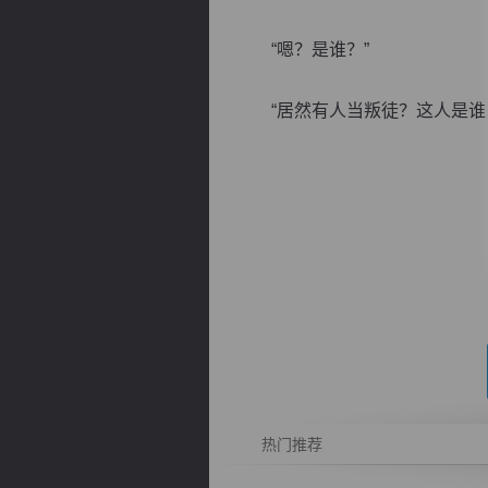
“嗯？是谁？”
“居然有人当叛徒？这人是谁，看
逐浪小说
热门推荐