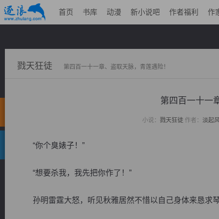
首页
书库
动漫
新小说吧
作者福利
作
戮天狂徒
第四百一十一章、盗取天脉，青莲遇险！
第四百一十一
小说：
戮天狂徒
作者：
淡起
“你个臭婊子！”
“想要杀我，我先把你作了！”
孙明雷霆大怒，听见秋雅居然不惜以自己身体来恳求琴