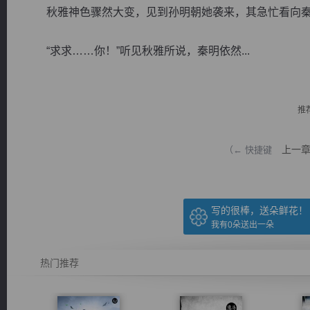
秋雅神色骤然大变，见到孙明朝她袭来，其急忙看向秦明
“求求……你！”听见秋雅所说，秦明依然...
逐浪小说
推
上一
（← 快捷键
写的很棒，送朵鲜花！
我有
0
朵送出一朵
热门推荐