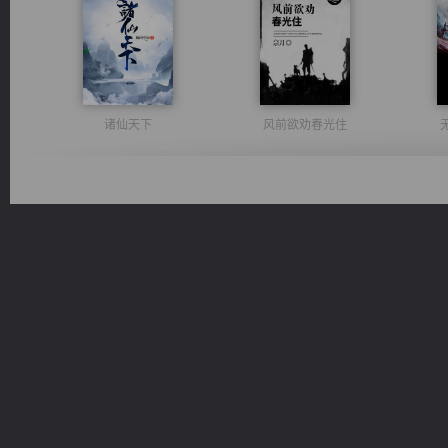
诸仙天下
风前欲劝春光住
激荡人生
太古神煌