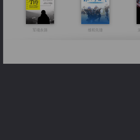
军魂永铸
维和先锋
豪门战神：我既王（又名战神归来不败神婿修罗战神）
风前欲劝春光住