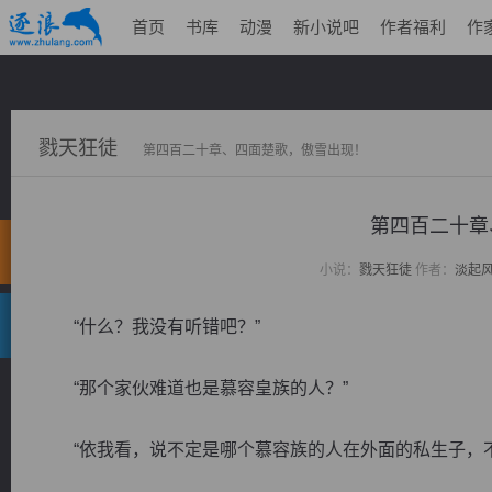
首页
书库
动漫
新小说吧
作者福利
作
戮天狂徒
第四百二十章、四面楚歌，傲雪出现！
第四百二十章
小说：
戮天狂徒
作者：
淡起
“什么？我没有听错吧？”
“那个家伙难道也是慕容皇族的人？”
“依我看，说不定是哪个慕容族的人在外面的私生子，不