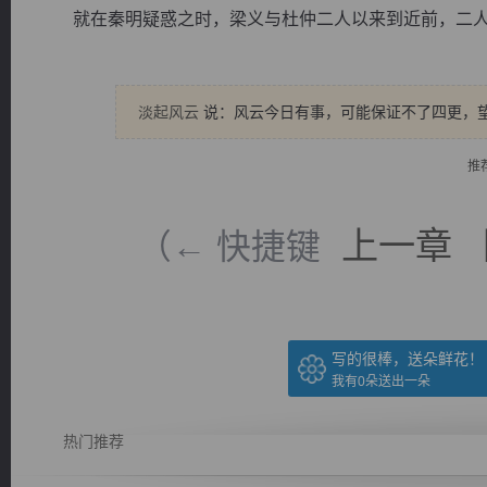
就在秦明疑惑之时，梁义与杜仲二人以来到近前，二人神色
淡起风云
说：风云今日有事，可能保证不了四更，
逐浪小说
推
上一章
（← 快捷键
写的很棒，送朵鲜花！
我有
0
朵送出一朵
热门推荐