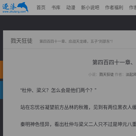
首页
书库
动漫
新小说吧
作者福利
作
戮天狂徒
第四百四十一章、应战天龙峰，五子“刘邵东”！
第四百四十一章、
小说：
戮天狂徒
作者：
淡起
“杜仲、梁义？怎么会是他们两个？”
站在忘忧谷凝望前方丛林的秋雅，见到有两位黑衣人缓
秦明神色怪异，看出杜仲与梁义二人只不过是坤元八重境