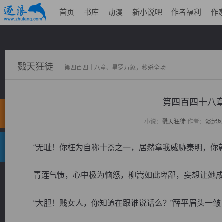
首页
书库
动漫
新小说吧
作者福利
作
戮天狂徒
第四百四十八章、星罗万象，秒杀全场！
第四百四十八
小说：
戮天狂徒
作者：
淡起
“无耻！你枉为自称十杰之一，居然拿我威胁秦明，你就
青莲气愤，心中极为恼怒，柳嵩如此卑鄙，妄想让她成
“大胆！贱女人，你知道在跟谁说话么？”薛平眉头一皱