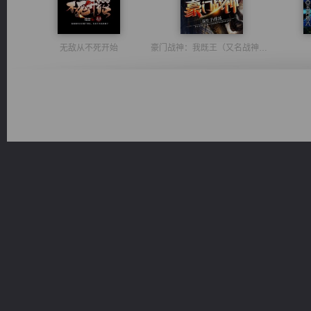
无敌从不死开始
豪门战神：我既王（又名战神归来不败神婿修罗战神）
诸仙天下
心铸天途
光明神印
桃运无双：我的极品老婆