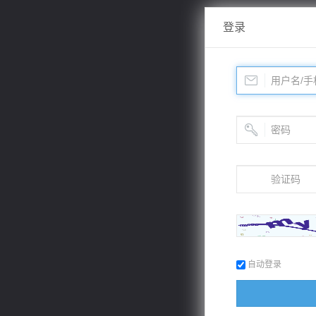
登录
自动登录