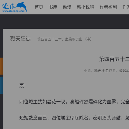
首页
书库
动漫
新小说吧
作者福利
作
戮天狂徒
第四百五十二章、血染噩运山 （中）
第四百五十二
小说：
戮天狂徒
作者：
淡起
轰！
四位城主犹如昙花一现，身躯砰然爆碎化为血雾，完全
短短数息而已，四位城主彻底除名，秦明眉头紧皱，凝