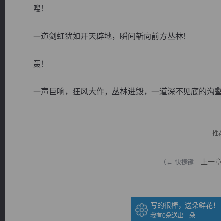
嗖！
一道剑虹犹如开天辟地，瞬间斩向前方丛林！
轰！
逐浪小说
一声巨响，狂风大作，丛林进毁，一道深不见底的沟壑浮现
推
上一
（← 快捷键
写的很棒，送朵鲜花！
我有
0
朵送出一朵