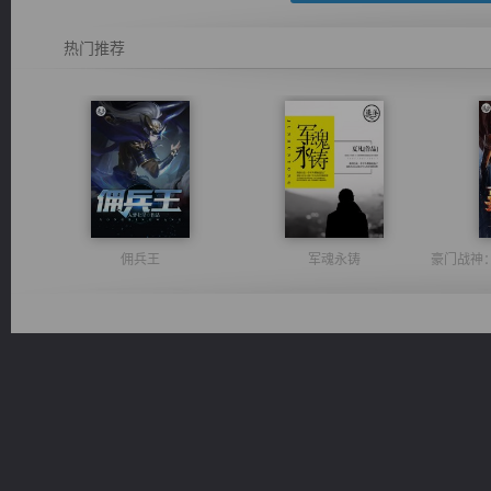
热门推荐
佣兵王
军魂永铸
一术镇天
风前欲劝春光住