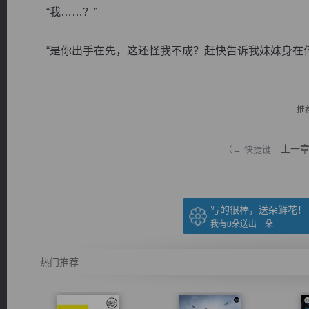
“我……？”
“是你出手在先，这还怪我不成？赶快告诉我妹妹身在何处
逐浪小说
推
上一
（← 快捷键
写的很棒，送朵鲜花！
我有
0
朵送出一朵
热门推荐