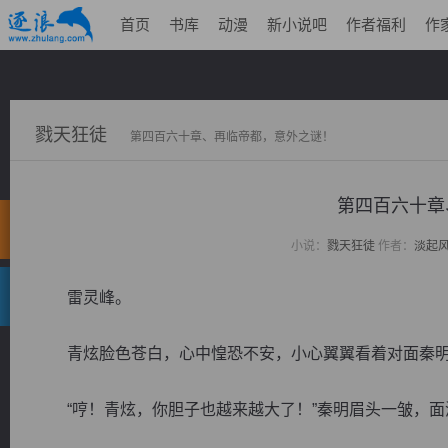
首页
书库
动漫
新小说吧
作者福利
作
戮天狂徒
第四百六十章、再临帝都，意外之谜！
第四百六十章
小说：
戮天狂徒
作者：
淡起
雷灵峰。
青炫脸色苍白，心中惶恐不安，小心翼翼看着对面秦明
“哼！青炫，你胆子也越来越大了！”秦明眉头一皱，面