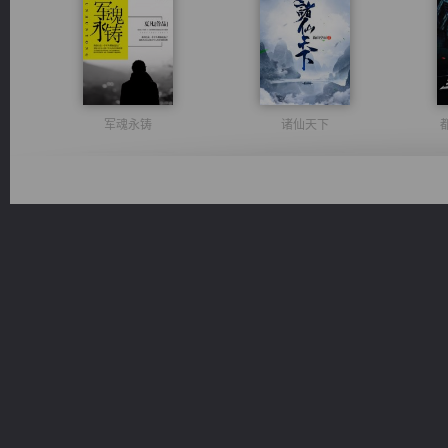
军魂永铸
诸仙天下
太古神煌
风前欲劝春光住