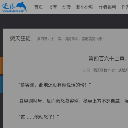
首页
书库
动漫
新小说吧
作者福利
作
戮天狂徒
第四百六十二章、调虎离山，秦明强势出手！
第四百六十二章
小说：
戮天狂徒
作者：
淡起
“慕容渊，此地还没有你说话的份！”
慕容渊呵斥，反而激怒慕容殇，稳坐上方不怒自威，混
“这……他动怒了！”