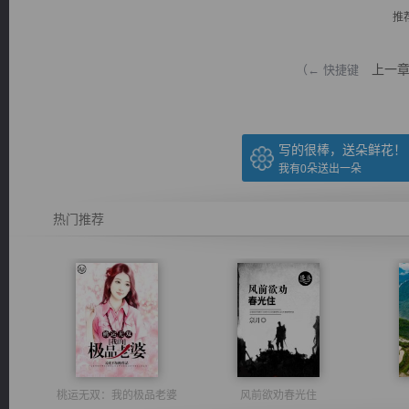
推
上一
（← 快捷键
逐浪小说
写的很棒，送朵鲜花！
我有
0
朵送出一朵
热门推荐
桃运无双：我的极品老婆
风前欲劝春光住