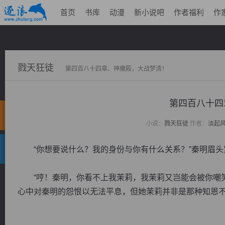
首页
书库
动漫
新小说吧
作者福利
作
戮天狂徒
第四百八十四章、神魔殿，大战梦清！
第四百八十四
小说：
戮天狂徒
作者：
淡起
“你想要说什么？我的身份与你有什么关系？”秦明眉头
“哼！秦明，你看不上我茉莉，我茉莉又岂能会被你嘲笑
心中对秦明的怨恨以无法平息，但她茉莉并非是那种知恩不保