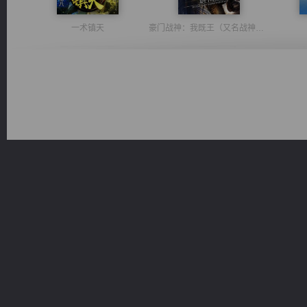
一术镇天
豪门战神：我既王（又名战神归来不败神婿修罗战神）
光明神印
心铸天途
军魂永铸
佣兵王