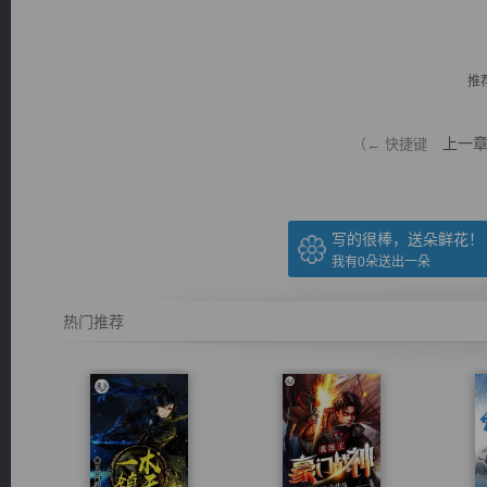
推
上一
（← 快捷键
逐浪小说
写的很棒，送朵鲜花！
我有
0
朵送出一朵
热门推荐