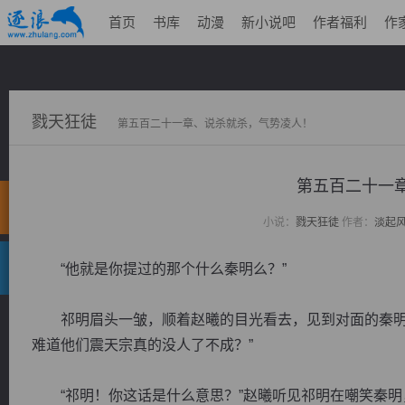
首页
书库
动漫
新小说吧
作者福利
作
戮天狂徒
第五百二十一章、说杀就杀，气势凌人！
第五百二十一
小说：
戮天狂徒
作者：
淡起
“他就是你提过的那个什么秦明么？”
祁明眉头一皱，顺着赵曦的目光看去，见到对面的秦明以
难道他们震天宗真的没人了不成？”
“祁明！你这话是什么意思？”赵曦听见祁明在嘲笑秦明，