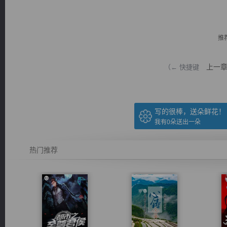
推
上一
（← 快捷键
逐浪小说
写的很棒，送朵鲜花！
我有
0
朵送出一朵
热门推荐