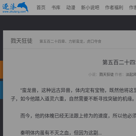
首页
书库
动漫
新小说吧
作者福利
作
戮天狂徒
第五百二十四章、力斩蛮龙，虎口夺食
第五百二十四
小说：
戮天狂徒
作者：
淡起
“蛮龙兽，这种远古异兽，体内定有宝物，既然他将这里
子，如今他踏入道灵六重，自然需要不断寻找突破的机缘
而今，他的体魄已经无法跟上修为的速度，所以他必须
秦明体内虽有不灭之血，但因为这副...