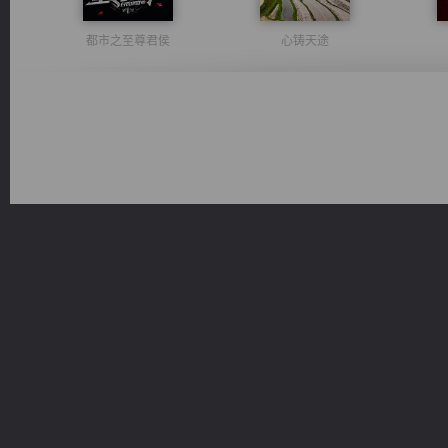
都市之至尊君侯
心铸天途
诸仙天下
桃运无双：我的极品老婆
激荡人生
豪门战神：我既王（又名战神归来不败神婿修罗战神）