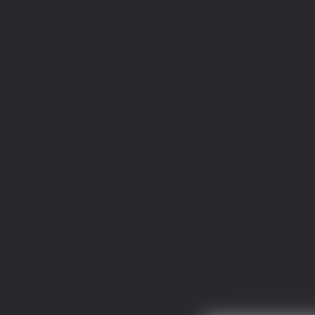
军魂永铸
风前欲劝春光住