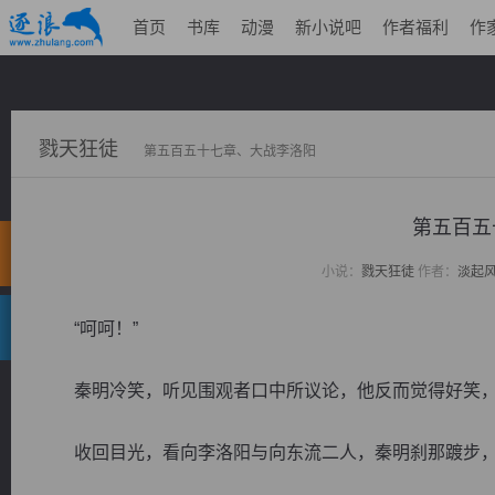
首页
书库
动漫
新小说吧
作者福利
作
戮天狂徒
第五百五十七章、大战李洛阳
第五百五
小说：
戮天狂徒
作者：
淡起
“呵呵！”
秦明冷笑，听见围观者口中所议论，他反而觉得好笑，
收回目光，看向李洛阳与向东流二人，秦明刹那踱步，