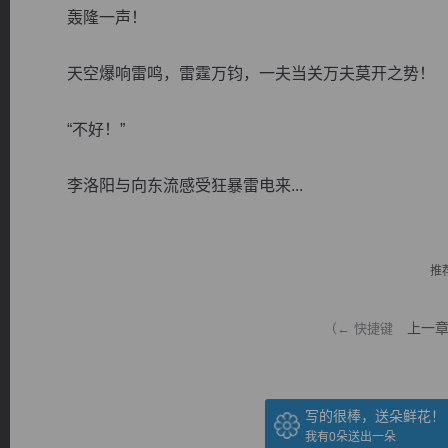
轰隆一声！
天空爆响雷鸣，雷霆万钧，一夫当关万夫莫开之势！
“不好！”
逐浪小说
李洛阳与向东流感受狂暴雷电来...
推
上一
（← 快捷键
写的很棒，送朵鲜花！
我有
0
朵送出一朵