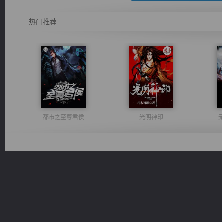
热门推荐
都市之至尊君侯
光明神印
诸仙天下
一术镇天
桃运