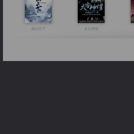
诸仙天下
太古神煌
桃运无双：我的极品老婆
佣兵王