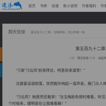
首页
书库
动漫
新小说吧
作者福利
作
戮天狂徒
第五百九十二章、玉梅受辱，沈父命悬一线
第五百九十二章
小说：
戮天狂徒
作者：
淡起
“刁家“刁云凤”前来拜访，特意前来道贺！”
沈碧豪话语刚落，突然殿外响起一道声音，殿门众人神
“刁云凤？她居然还敢来！”沈玉梅脸色顿时难看，听见
个时候来，摆明是在让我难看嘛！”