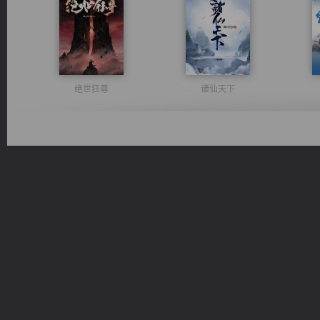
绝世狂尊
诸仙天下
激荡人生
太古神煌