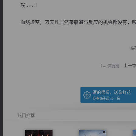
噗……！
血溅虚空，刁天凡居然来躲避与反应的机会都没有，噗通
逐浪小说
推
上一
（← 快捷键
写的很棒，送朵鲜花！
我有
0
朵送出一朵
热门推荐