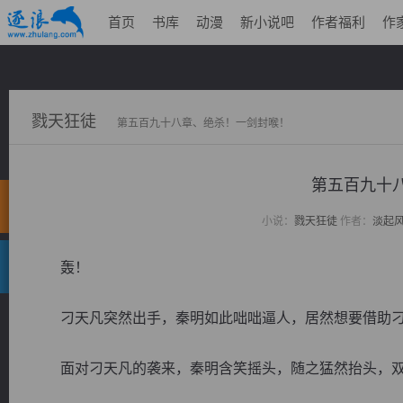
首页
书库
动漫
新小说吧
作者福利
作
戮天狂徒
第五百九十八章、绝杀！一剑封喉！
第五百九十
小说：
戮天狂徒
作者：
淡起
轰！
刁天凡突然出手，秦明如此咄咄逼人，居然想要借助刁
面对刁天凡的袭来，秦明含笑摇头，随之猛然抬头，双