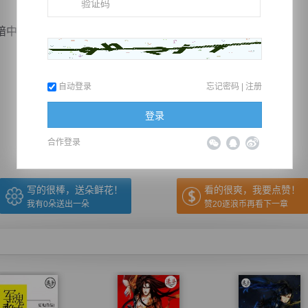
早就做好出手的准备，无论飞...
自动登录
忘记密码
|
注册
推荐在手机上阅读本书
登录
上一章
回目录
下一章
（← 快捷键
快捷键→）
合作登录
写的很棒，送朵鲜花！
看的很爽，我要点赞！
我有
0
朵送出一朵
赞20逐浪币再看下一章