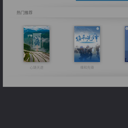
热门推荐
心铸天途
维和先锋
绝世狂尊
豪门战神：我既王（又名战神归来不败神婿修罗战神）