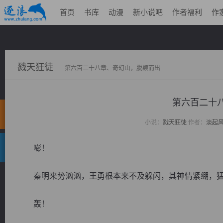
首页
书库
动漫
新小说吧
作者福利
作
戮天狂徒
第六百二十八章、奇幻山，脱颖而出
第六百二十
小说：
戮天狂徒
作者：
淡起
嘭！
秦明来势汹汹，王勇根本来不及躲闪，其神情紧绷，猛
轰！