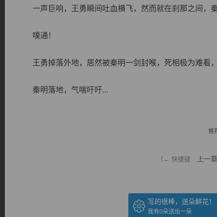
一声巨响，王勇瞬间吐血横飞，然而就在刹那之间，秦
噗通！
王勇掉落外地，居然被秦明一剑封喉，死相极为难看，
逐浪小说
秦明落地，气喘吁吁...
推
上一
（← 快捷键
写的很棒，送朵鲜花！
我有
0
朵送出一朵