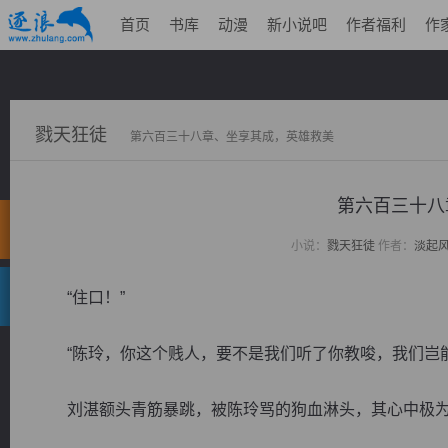
首页
书库
动漫
新小说吧
作者福利
作
戮天狂徒
第六百三十八章、坐享其成，英雄救美
第六百三十八
小说：
戮天狂徒
作者：
淡起
“住口！”
“陈玲，你这个贱人，要不是我们听了你教唆，我们岂能
刘湛额头青筋暴跳，被陈玲骂的狗血淋头，其心中极为