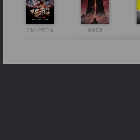
无敌从不死开始
绝世狂尊
光明神印
一术镇天