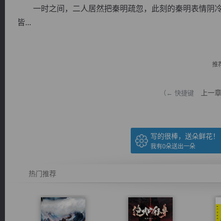
一时之间，二人居然把秦明疏忽，此刻的秦明表情阴冷
皆...
推
逐浪小说
上一
（← 快捷键
写的很棒，送朵鲜花！
我有
0
朵送出一朵
热门推荐