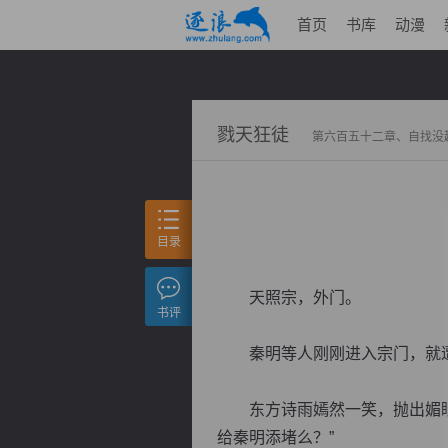
首页
书库
动漫
戮天狂徒
第六百五十二章、自找没
目录
天照宗，外门。
书评
秦明等人刚刚进入宗门，就遭
东方诗雨嫣然一笑，抛出媚眼引
给秦明添堵么？”