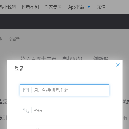
新小说吧
作者福利
作家专区
App下载
充值
逐浪小说
写作助手
趣，一剑断臂
第六百五十二章、自找没趣，一剑断臂
登录
小说：
戮天狂徒
作者：
淡起风云
更新时间：2018-08-08 11:00 字数：3021
受路人的议论，三五成群聚在一起，那些青年弟子纷纷露出嫉
起众人的骚动，而一旁的王蔫神色难看，扭头怒视东方诗雨，