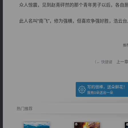
众人惊震，见到赵青砰然的那个青年男子以后，各自居
此人名叫“南飞”，修为强横，但喜欢争强好胜，浩云台八连
逐浪小说
推
上一
（← 快捷键
写的很棒，送朵鲜花！
我有
0
朵送出一朵
热门推荐