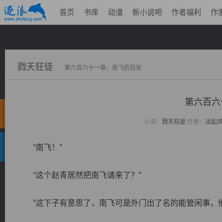
首页
书库
动漫
新小说吧
作者福利
作
戮天狂徒
第六百六十一章、南飞的狂妄
第六百六
小说：
戮天狂徒
作者：
淡起
“南飞！”
“这个赵青居然把南飞请来了？”
“这下子有意思了，南飞可是外门出了名的能管闲事，他