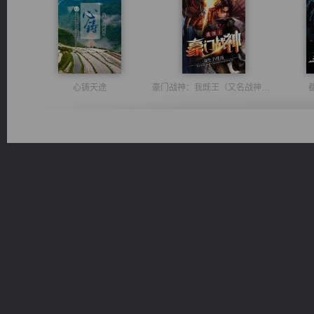
心铸天途
豪门战神：我既王（又名战神归来不败神婿修罗战神）
激荡人生
光明神印
桃运