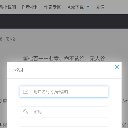
新小说吧
作者福利
作家专区
App下载
充值
逐浪小说
写作助手
绝，无人谷
第七百一十七章、命不该绝，无人谷
登录
小说：
戮天狂徒
作者：
淡起风云
更新时间：2018-08-24 14:00 字数：3028
重伤在身，面色苍白的他，居然还在拼命疾驰虚空之上，因为
。
突然眼前一黑，全身坚硬无比，直接大头朝下，快速坠落高空