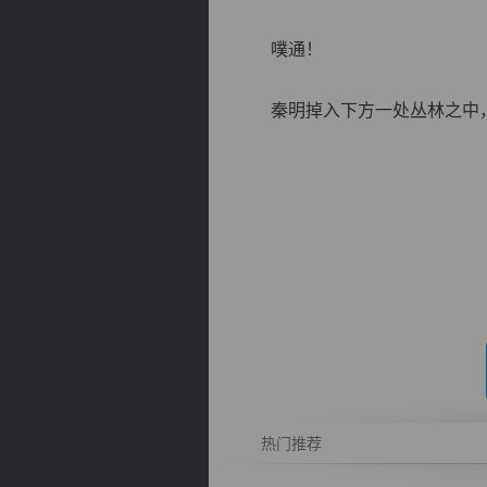
噗通！
秦明掉入下方一处丛林之中，此
逐浪小说
热门推荐