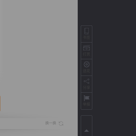
书签
打赏
送花
背
字
宽
滚
分享
举报
换一换