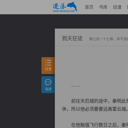
首页
书库
动漫
戮天狂徒
第七百一十七章、命不该
目录
……
书评
前往天厄城的途中，秦明此刻
休，所以他必须要要远离雷云城
在他勉强飞行数日之后，秦明