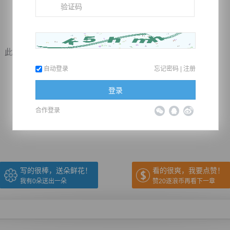
地荒凉无比，百...
自动登录
忘记密码
|
注册
登录
推荐在手机上阅读本书
合作登录
上一章
回目录
下一章
（← 快捷键
快捷键→）
写的很棒，送朵鲜花！
看的很爽，我要点赞！
我有
0
朵送出一朵
赞20逐浪币再看下一章