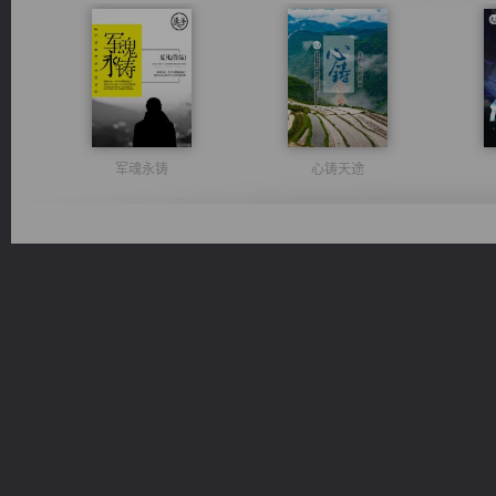
军魂永铸
心铸天途
都市之至尊君侯
绝世狂尊