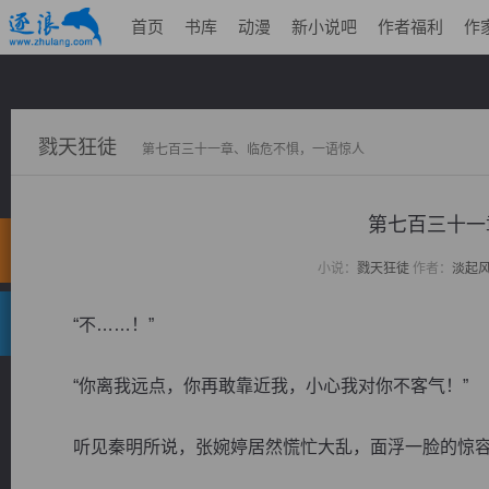
首页
书库
动漫
新小说吧
作者福利
作
戮天狂徒
第七百三十一章、临危不惧，一语惊人
第七百三十一
小说：
戮天狂徒
作者：
淡起
“不……！”
“你离我远点，你再敢靠近我，小心我对你不客气！”
听见秦明所说，张婉婷居然慌忙大乱，面浮一脸的惊容