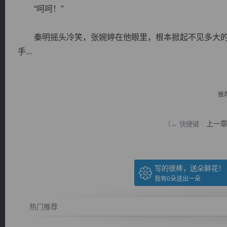
“呵呵！”
秦明摇头冷笑，张婉婷在他眼里，根本掀起不见多大的
手...
逐浪小说
推
上一
（← 快捷键
写的很棒，送朵鲜花！
我有
0
朵送出一朵
热门推荐