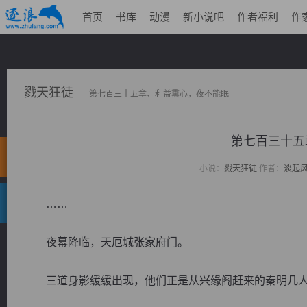
首页
书库
动漫
新小说吧
作者福利
作
戮天狂徒
第七百三十五章、利益熏心，夜不能眠
第七百三十五
小说：
戮天狂徒
作者：
淡起
……
夜幕降临，天厄城张家府门。
三道身影缓缓出现，他们正是从兴缘阁赶来的秦明几人