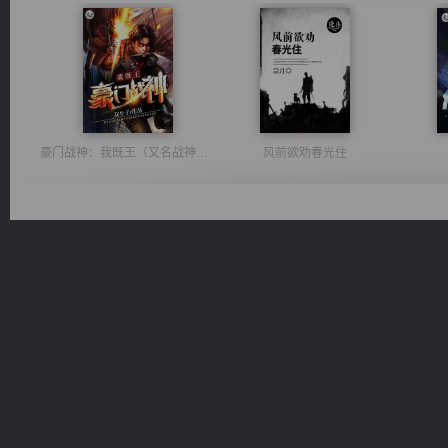
豪门战神：我既王（又名战神归来不败神婿修罗战神）
风前欲劝春光住
心铸天途
诸仙天下