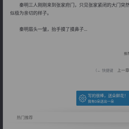
秦明三人刚刚来到张家府门，只见张家紧闭的大门突然
似极为亲切的样子。
秦明眉头一皱，抬手摸了摸鼻子...
逐浪小说
推
上一
（← 快捷键
写的很棒，送朵鲜花！
我有
0
朵送出一朵
热门推荐