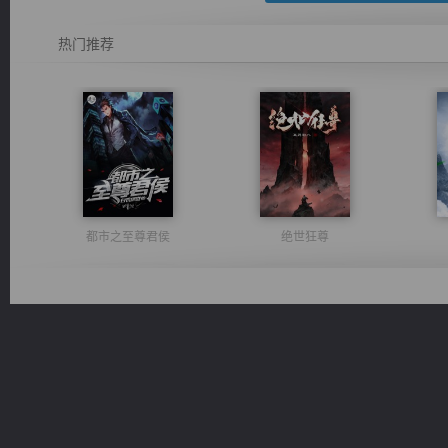
热门推荐
都市之至尊君侯
绝世狂尊
桃运无双：我的极品老婆
风前欲劝春光住