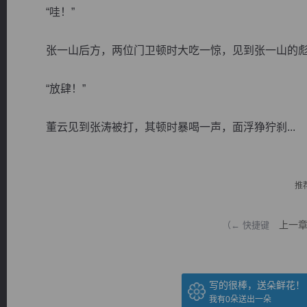
“哇！”
张一山后方，两位门卫顿时大吃一惊，见到张一山的彪
“放肆！”
逐浪小说
董云见到张涛被打，其顿时暴喝一声，面浮狰狞刹...
推
上一
（← 快捷键
写的很棒，送朵鲜花！
我有
0
朵送出一朵