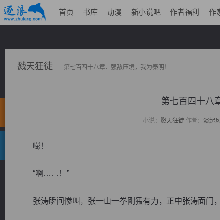
首页
书库
动漫
新小说吧
作者福利
作
戮天狂徒
第七百四十八章、强敌压境，我为秦明！
第七百四十八
小说：
戮天狂徒
作者：
淡起
嘭！
“啊……！”
张涛瞬间惨叫，张一山一拳刚猛有力，正中张涛面门，