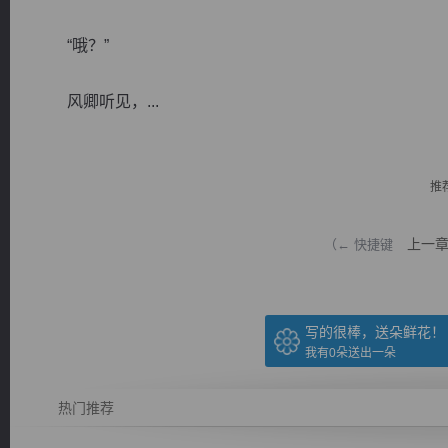
“哦？”
风卿听见，...
逐浪小说
推
上一
（← 快捷键
写的很棒，送朵鲜花！
我有
0
朵送出一朵
热门推荐