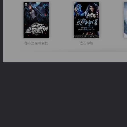
都市之至尊君侯
太古神煌
维和先锋
心铸天途