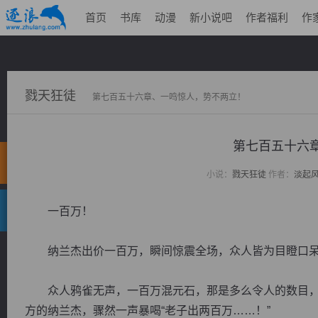
首页
书库
动漫
新小说吧
作者福利
作
戮天狂徒
第七百五十六章、一鸣惊人，势不两立！
第七百五十六
小说：
戮天狂徒
作者：
淡起
一百万！
纳兰杰出价一百万，瞬间惊震全场，众人皆为目瞪口呆
众人鸦雀无声，一百万混元石，那是多么令人的数目，
方的纳兰杰，骤然一声暴喝“老子出两百万……！”