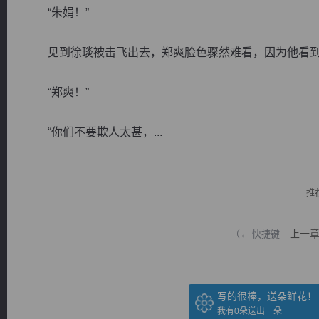
“朱娟！”
见到徐琰被击飞出去，郑爽脸色骤然难看，因为他看到
“郑爽！”
逐浪小说
“你们不要欺人太甚，...
推
上一
（← 快捷键
写的很棒，送朵鲜花！
我有
0
朵送出一朵