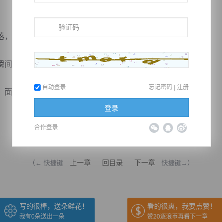
，面对郑谷的咆哮，根本无法阻止他杀人之心。
间被一分为二，身躯随之爆碎，化为血雾瞬间消失。
自动登录
忘记密码
|
注册
露萧冷...
登录
合作登录
推荐在手机上阅读本书
上一章
回目录
下一章
（← 快捷键
快捷键→）
写的很棒，送朵鲜花！
看的很爽，我要点赞！
我有
0
朵送出一朵
赞20逐浪币再看下一章