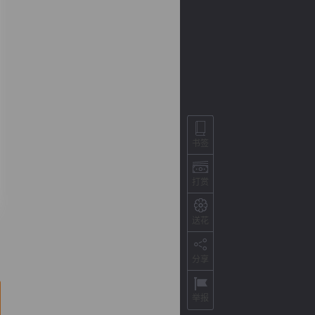
书签
打赏
背
字
宽
滚
送花
分享
举报