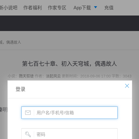
新小说吧
作者福利
作家专区
App下载
充值
逐浪小说
写作助手
城，偶遇故人
第七百七十章、初入天穹城，偶遇故人
小说：
戮天狂徒
作者：
淡起风云
更新时间：2018-09-06 17:00 字数：3043
登录
明恐怖的一击，他居然忍不住开口咆哮！