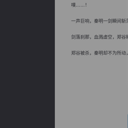
噗……！
一声巨响，秦明一剑瞬间斩落
剑落刹那，血溅虚空，郑谷瞬
逐浪小说
郑谷被杀，秦明却不为所动，面