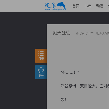
首页
书库
动漫
戮天狂徒
第七百七十章、初入天穹
目录
“不……！”
书评
郑谷恐惧，双目瞪大，面对秦
轰！