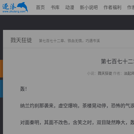
首页
书库
动漫
新小说吧
作者福利
作
戮天狂徒
第七百七十二章、铁血无情，巧遇岑溪
第七百七十二
小说：
戮天狂徒
作者：
淡起
轰！
纳兰灼刹那袭来，虚空爆响，茶楼晃动停，恐怖的气浪
对面秦明，其面不改色，含笑之时，双目陡然睁大，轰