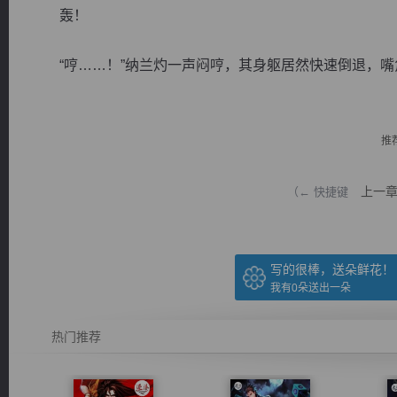
轰！
“哼……！”纳兰灼一声闷哼，其身躯居然快速倒退，嘴角
逐浪小说
推
上一
（← 快捷键
写的很棒，送朵鲜花！
我有
0
朵送出一朵
热门推荐