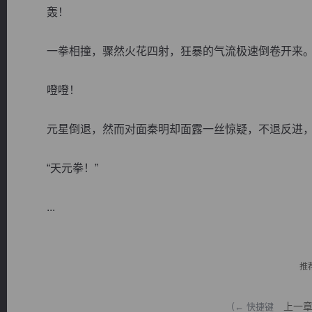
轰！
一拳相撞，骤然火花四射，狂暴的气流极速倒卷开来
噔噔！
逐浪小说
元星倒退，然而对面秦明却面露一丝惊疑，不退反进，
“天元拳！”
...
推
上一
（← 快捷键