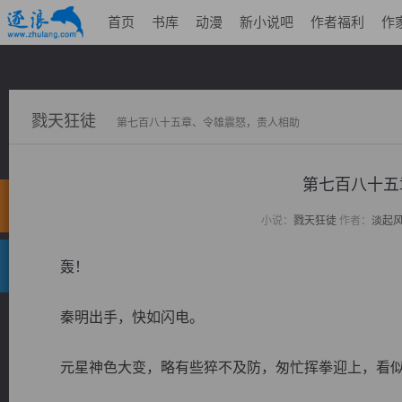
首页
书库
动漫
新小说吧
作者福利
作
戮天狂徒
第七百八十五章、令雄震怒，贵人相助
第七百八十五
小说：
戮天狂徒
作者：
淡起
轰！
秦明出手，快如闪电。
元星神色大变，略有些猝不及防，匆忙挥拳迎上，看似