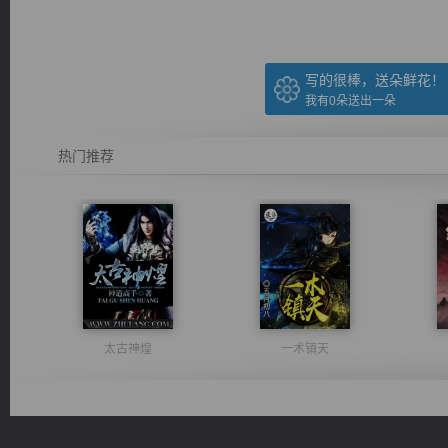
写的很棒，送朵鲜花！
我有
0
朵送出一朵
热门推荐
太古神煌
一术镇天