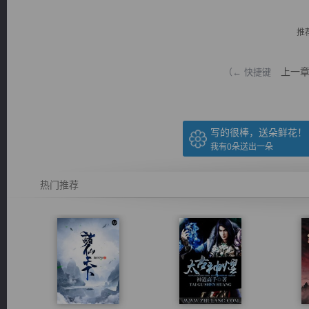
推
上一
（← 快捷键
逐浪小说
写的很棒，送朵鲜花！
我有
0
朵送出一朵
热门推荐