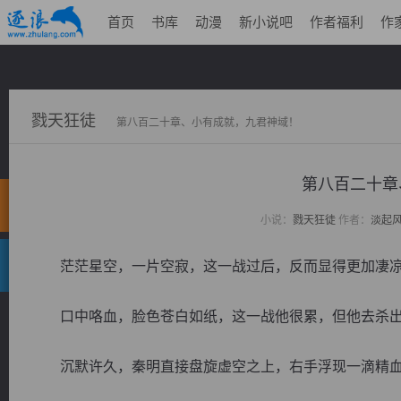
首页
书库
动漫
新小说吧
作者福利
作
戮天狂徒
第八百二十章、小有成就，九君神域！
第八百二十章
小说：
戮天狂徒
作者：
淡起
茫茫星空，一片空寂，这一战过后，反而显得更加凄凉
口中咯血，脸色苍白如纸，这一战他很累，但他去杀出
沉默许久，秦明直接盘旋虚空之上，右手浮现一滴精血，